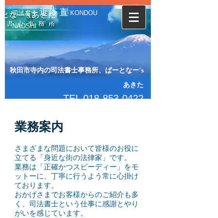
近藤 直
司法書士
KONDOU
NAOSHI
秋田市寺内の司法書士事務所、ぱーとなー's
あき
た
TEL
018-853-0422
FAX
018-853-0424
業務案内
さまざまな問題において皆様のお役に
立てる「身近な街の法律家」です。
業務は「正確かつスピーディー」をモ
ットーに、丁寧に行うよう常に心掛け
ております。
おかげさまでお客様からのご紹介も多
く、司法書士という仕事に感謝とやり
がいを感じています。