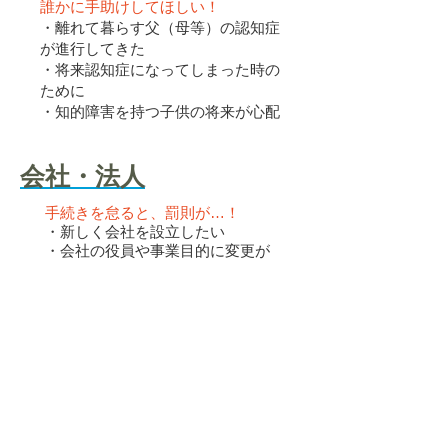
誰かに手助けしてほしい！
・離れて暮らす父（母等）の認知症
が進行してきた
・将来認知症になってしまった時の
ために
・知的障害を持つ子供の将来が心配
会社・法人
手続きを怠ると、罰則が…！
・新しく会社を設立したい
・会社の役員や事業目的に変更が
あった
・資本金を増やし（減らし）たい
・会社を解散したい
登記情報取得